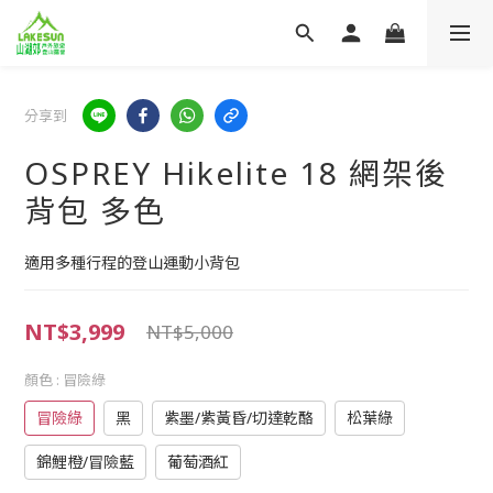
分享到
OSPREY Hikelite 18 網架後
背包 多色
適用多種行程的登山運動小背包
NT$3,999
NT$5,000
顏色
: 冒險綠
冒險綠
黑
紫墨/紫黃昏/切達乾酪
松葉綠
錦鯉橙/冒險藍
葡萄酒紅