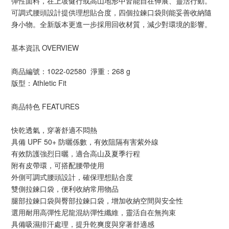
彈性面料，在上坡健行或高山地形中皆能自在伸展、靈活行動。
可調式腰頭設計提供理想貼合度，四個拉鍊口袋則能妥善收納隨
身小物。全新版本更進一步採用回收材質，減少對環境的影響。
基本資訊 OVERVIEW
商品編號：1022-02580 淨重：268 g
版型：Athletic Fit
商品特色 FEATURES
快乾透氣，穿著舒適不悶熱
具備 UPF 50+ 防曬係數，有效阻隔有害紫外線
有效防護強烈日曬，適合高山及夏季行程
附有皮帶環，可搭配腰帶使用
外側可調式腰頭設計，確保理想貼合度
雙側拉鍊口袋，便利收納常用物品
腿部拉鍊口袋與臀部拉鍊口袋，增加收納空間與安全性
選用耐用高彈性尼龍混紡彈性纖維，靈活自在無拘束
具備吸濕排汗處理，提升乾爽度與穿著舒適感