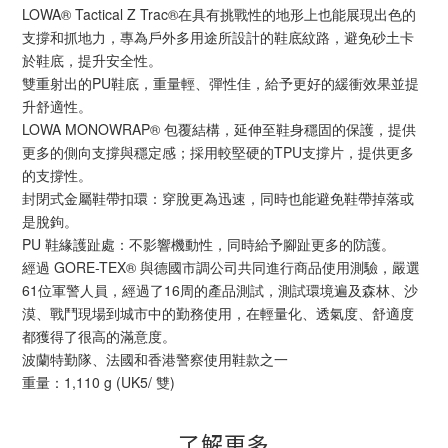
LOWA® Tactical Z Trac®在具有挑戰性的地形上也能展現出色的
支撐和抓地力，專為戶外多用途所設計的鞋底紋路，避免砂土卡
於鞋底，提升安全性。
雙重射出的PU鞋底，重量輕、彈性佳，給予更好的緩衝效果並提
升舒適性。
LOWA MONOWRAP® 包覆結構，延伸至鞋身穩固的保護，提供
更多的側向支撐與穩定感；採用較堅硬的TPU支撐片，提供更多
的支撐性。
封閉式金屬鞋帶扣環：穿脫更為迅速，同時也能避免鞋帶掉落或
是脫鉤。
PU 鞋緣護趾處：不影響機動性，同時給予腳趾更多的防護。
經過 GORE-TEX® 與德國市調公司共同進行商品使用測驗，嚴選
61位軍警人員，經過了16周的產品測試，測試環境遍及森林、沙
漠、戰鬥現場到城市中的勤務使用，在輕量化、透氣度、舒適度
都獲得了很高的滿意度。
波蘭特勤隊、法國和香港警察使用鞋款之一
重量：1,110 g (UK5/ 雙)
了解更多