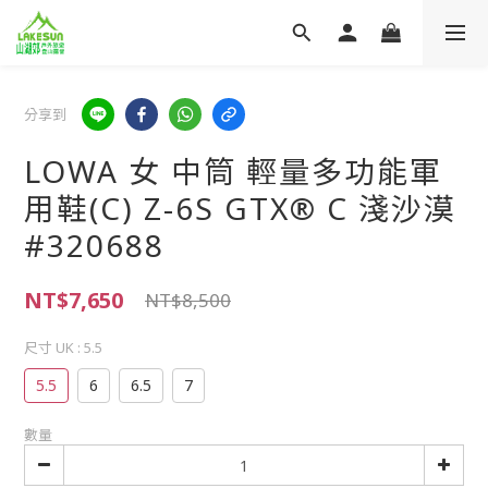
分享到
LOWA 女 中筒 輕量多功能軍
用鞋(C) Z-6S GTX® C 淺沙漠
#320688
NT$7,650
NT$8,500
尺寸 UK
: 5.5
5.5
6
6.5
7
數量