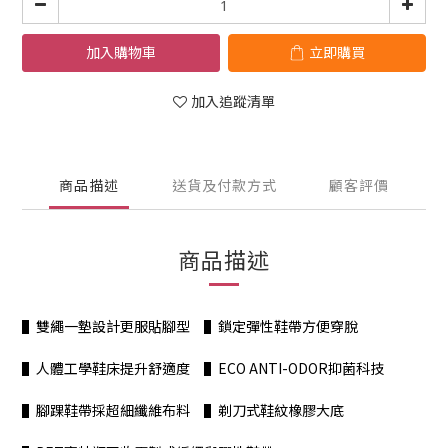
加入購物車
立即購買
加入追蹤清單
商品描述
送貨及付款方式
顧客評價
商品描述
▌雙繩一墊設計更服貼腳型 ▌鎖定彈性鞋帶方便穿脫
▌人體工學鞋床提升舒適度 ▌ECO ANTI-ODOR抑菌科技
▌腳踝鞋帶採超細纖維布料 ▌剃刀式鞋紋橡膠大底