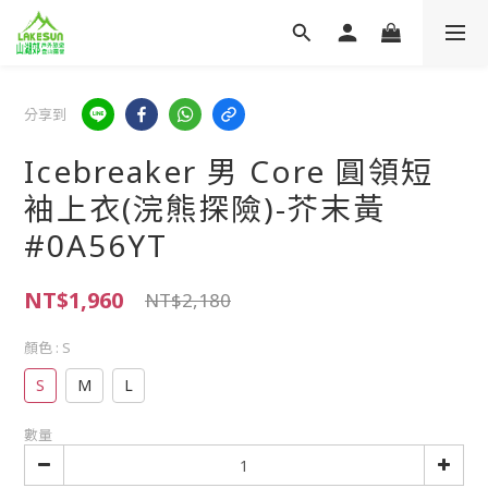
分享到
Icebreaker 男 Core 圓領短
袖上衣(浣熊探險)-芥末黃
#0A56YT
NT$1,960
NT$2,180
顏色
: S
S
M
L
數量