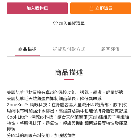
加入購物車
立即購買
加入追蹤清單
商品描述
送貨及付款方式
顧客評價
商品描述
美麗諾羊毛材質擁有卓越的溫控功能，透氣、親膚、輕量舒適
美麗諾羊毛天然角蛋白抑制細菌孳長，降低異味感
ZoneKnit™ 網眼科技：在身體容易大量流汗區域(背部、腋下)使
用網眼布料加強汗水排出，高強度活動中也能保持身體乾爽舒適
Cool-Lite™ -清涼紗科技：結合天然萊賽爾(天絲)纖維與羊毛纖維
特性，將吸濕排汗、透氣性、親膚與抑制細菌滋長等特性發揮至
極致
分區域的網眼布料使用，加強透氣性