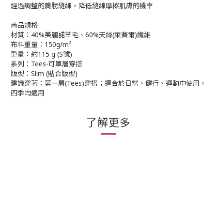
經過調整的肩膀縫線，降低縫線摩擦肌膚的機率
商品規格
材質：40%美麗諾羊毛、60%天絲(萊賽爾)纖維
布料重量：150g/m²
重量：約115 g (S號)
系列：Tees-可單層穿撘
版型：Slim (貼合版型)
建議穿著：第一層(Tees)穿搭；適合於日常、健行、運動中使用，
四季均適用
了解更多