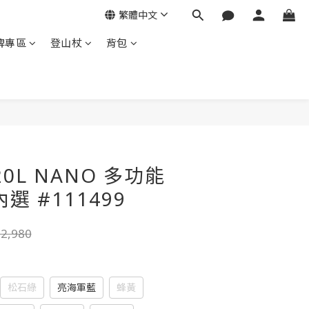
繁體中文
牌專區
登山杖
背包
立即購買
 20L NANO 多功能
選 #111499
2,980
松石綠
亮海軍藍
蜂黃