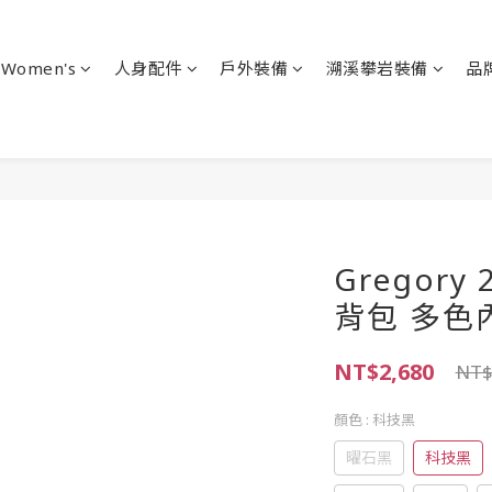
Women's
人身配件
戶外裝備
溯溪攀岩裝備
品
Gregory
背包 多色內
NT$2,680
NT$
顏色
: 科技黑
曜石黑
科技黑