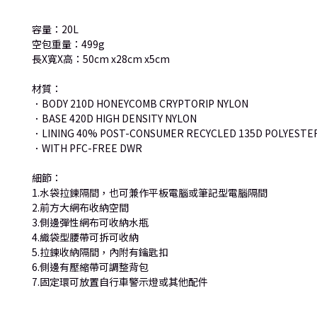
容量：20L
空包重量：499g
長X寬X高：50cm x28cm x5cm
材質：
．BODY 210D HONEYCOMB CRYPTORIP NYLON
．BASE 420D HIGH DENSITY NYLON
．LINING 40% POST-CONSUMER RECYCLED 135D POLYESTE
．WITH PFC-FREE DWR
細節：
1.水袋拉鍊隔間，也可兼作平板電腦或筆記型電腦隔間
2.前方大網布收納空間
3.側邊彈性網布可收納水瓶
4.織袋型腰帶可拆可收納
5.拉鍊收納隔間，內附有鑰匙扣
6.側邊有壓縮帶可調整背包
7.固定環可放置自行車警示燈或其他配件