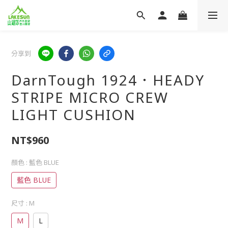
分享到
DarnTough 1924．HEADY
STRIPE MICRO CREW
LIGHT CUSHION
NT$960
顏色
: 藍色 BLUE
藍色 BLUE
尺寸
: M
M
L