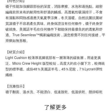
【特色介紹】
襪子性能加強腳跟部份的深度，消除摩擦、水泡和過熱點。細密
編織前所未有的耐用性和舒適的觸感。高透氣性吸濕排汗，不會
有濕黏和悶熱感適應天氣夏季涼爽，冬天溫暖。自然抗菌抗菌材
質讓襪子不容易產生異味。終身保證沒有任何條件，襪子終身穿
破就換。美麗諾羊毛在任何條件下都能保持最優良的的透氣和舒
適。True Seamless™獨家編織技術，讓您察覺不到任何接縫，平
滑猶如無形般。
【材質介紹】
Light Cushion 較薄厚底腳底部有一層薄薄的緩衝層，用途更廣
泛。Micro Crew Height 版型較短，高度大約在小腿下方，較傳統
型的標準襪。成份48％美麗諾羊毛，45％尼龍，7％Lycra®彈性
纖維
【洗滌指示】
襪子翻面、溫水洗、不能漂白、低速脫乾、低溫烘乾、懸掛晾乾
了解更多