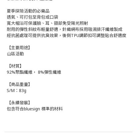
夏季探險活動的必需品
透氣、可打包至背包或口袋
寬大帽沿可保護臉、耳、頸部免受陽光照射
耐用的彈性斜紋布輕量舒適，針織網布採用吸濕排汗纖維製成
經抗菌處理可提供抗臭效果，後側TPU調節扣可調整貼合舒適度
【主要用途】
山區活動
【材質】
92%聚酯纖維， 8%彈性纖維
【商品重量】
S/M：83g
【永續發展】
包含符合bluesign 標準的材料