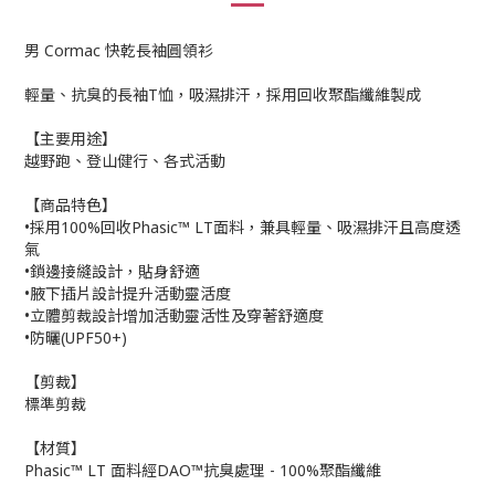
男 Cormac 快乾長袖圓領衫
輕量、抗臭的長袖T恤，吸濕排汗，採用回收聚酯纖維製成
【主要用途】
越野跑、登山健行、各式活動
【商品特色】
•採用100%回收Phasic™ LT面料，兼具輕量、吸濕排汗且高度透
氣
•鎖邊接縫設計，貼身舒適
•腋下插片設計提升活動靈活度
•立體剪裁設計增加活動靈活性及穿著舒適度
•防曬(UPF50+)
【剪裁】
標準剪裁
【材質】
Phasic™ LT 面料經DAO™抗臭處理 - 100%聚酯纖維