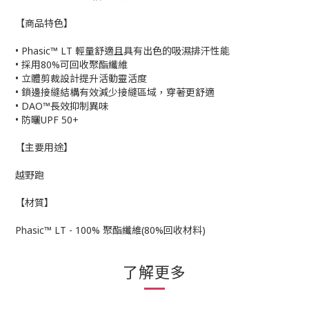
【商品特色】
• Phasic™ LT 輕量舒適且具有出色的吸濕排汗性能
• 採用80%可回收聚酯纖維
• 立體剪裁設計提升活動靈活度
• 鎖邊接縫結構有效減少接縫區域，穿著更舒適
• DAO™長效抑制異味
• 防曬UPF 50+
【主要用途】
越野跑
【材質】
Phasic™ LT - 100% 聚酯纖維(80%回收材料)
了解更多