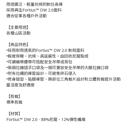
用途廣泛、輕量抗候的軟殻長褲
採用再生Fortius™ DW 2.0面料
適合從事各種戶外活動
【主要用途】
各種山區活動
【商品特色】
•採用耐用透氣的Fortius™ DW 2.0 軟殼面料
•輕度保暖，抗候、具延展性，由回收尼龍製成
•可調織帶腰帶可搭配安全吊帶或背包
•兩個拉鍊插手口袋及一個可兼容安全吊帶的大腿拉鍊口袋
•附有拉繩的褲管設計，可避免碎石侵入
•修身版型、貼腿褲管、胯部位三角裁片設計和立體剪裁提升活動
靈活度及舒適度
【剪裁】
標準剪裁
【材質】
Fortius™ DW 2.0 - 88%尼龍、12%彈性纖維