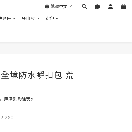
繁體中文
牌專區
登山杖
背包
al 全境防水瞬扣包 荒
拍照錄影,海邊玩水
2,280