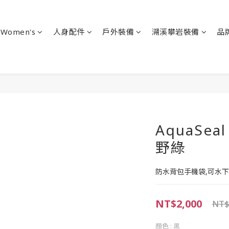
Women's
人身配件
戶外裝備
溯溪攀岩裝備
品
AquaSe
野綠
防水背包手機袋,可水下
NT$2,000
NT$
顏色
: 黑