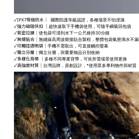
✓IPX7等級防水｜
國際防護等級認證，各種場景不怕浸濕
✓強力磁吸快扣 ｜
超快速取下手機袋使用，可隨手瞬吸回包袋
✓氣密拉鍊｜
使包袋可浸到水下一公尺維持30分鐘
✓無縫貼合｜
無縫線高周波熔接貼合製程，整體包袋氣密滴水不漏
✓可觸控透明袋｜
手機不需取出，可直接觸控螢幕
✓獨立分層｜
獨立分層，與重要物品分別收納
✓多樣化背帶 ｜
多種不同專業背帶，可依所需場景使用更換
✓高強度材質｜
台灣品牌，原創設計，*使用眾多專利物件與材質