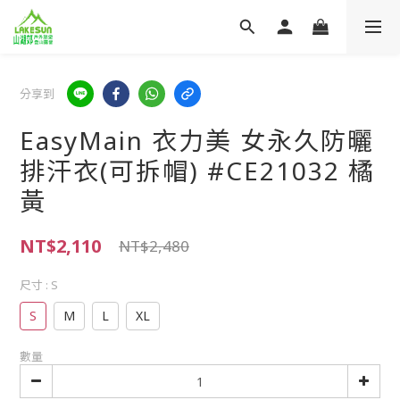
分享到
EasyMain 衣力美 女永久防曬
排汗衣(可拆帽) #CE21032 橘
黃
NT$2,110
NT$2,480
尺寸
: S
S
M
L
XL
數量