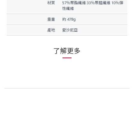
材質
57％聚酯纖維 33％聚醯纖維 10％彈
性纖維
重量
約 478g
產地
愛沙尼亞
了解更多