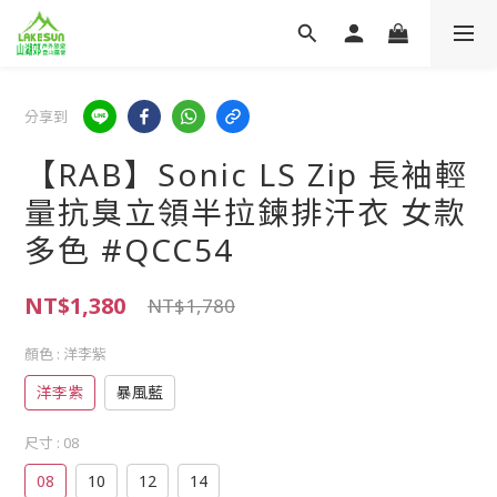
分享到
【RAB】Sonic LS Zip 長袖輕
量抗臭立領半拉鍊排汗衣 女款
多色 #QCC54
NT$1,380
NT$1,780
顏色
: 洋李紫
洋李紫
暴風藍
尺寸
: 08
08
10
12
14