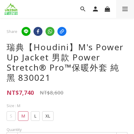
Share
瑞典【Houdini】M's Power
Up Jacket 男款 Power
Stretch® Pro™保暖外套 純
黑 830021
NT$7,740
NT$8,600
Size
: M
S
M
L
XL
Quantity