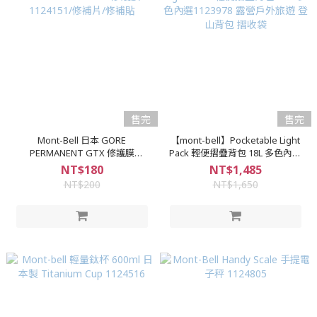
售完
售完
Mont-Bell 日本 GORE
【mont-bell】Pocketable Light
PERMANENT GTX 修護膜
Pack 輕便摺疊背包 18L 多色內選
1124151/修補片/修補貼
1123978 露營戶外旅遊 登山背包
NT$180
NT$1,485
摺收袋
NT$200
NT$1,650