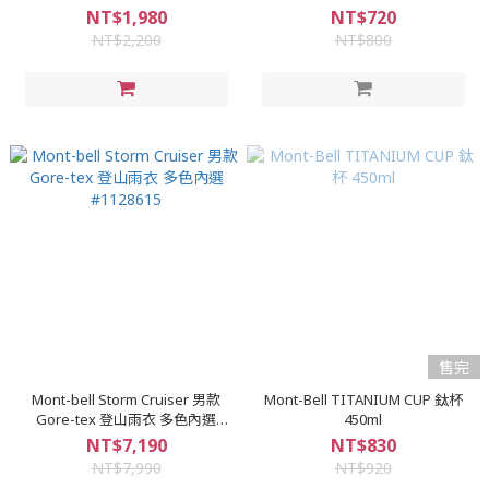
NT$1,980
NT$720
NT$2,200
NT$800
售完
Mont-bell Storm Cruiser 男款
Mont-Bell TITANIUM CUP 鈦杯
Gore-tex 登山雨衣 多色內選
450ml
#1128615
NT$7,190
NT$830
NT$7,990
NT$920