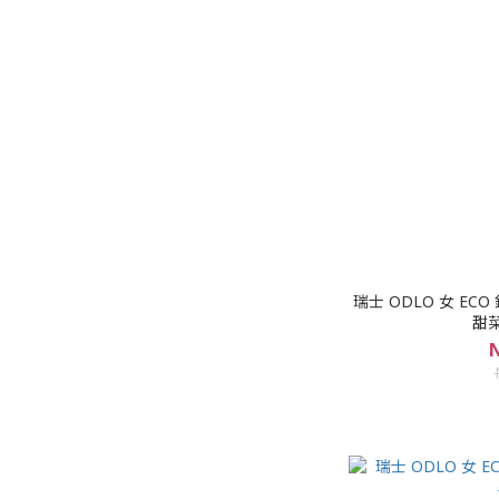
瑞士 ODLO 女 E
甜菜
N