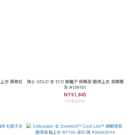
圓領上衣 蘋果紅
瑞士 ODLO 女 ECO 銀離子 保暖型 圓領上衣 混鋼鐵
灰 #159101
NT$1,845
NT$2,050