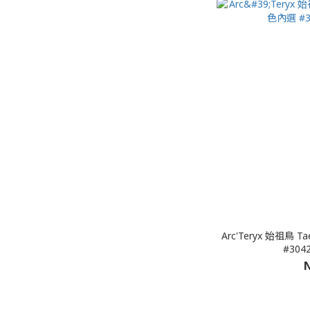
Arc'Teryx 始祖
#3042
N