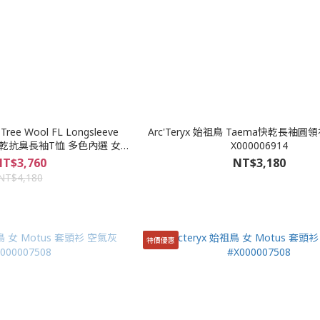
ee Wool FL Longsleeve
Arc'Teryx 始祖鳥 Taema快乾長袖
快乾抗臭長袖T恤 多色內選 女款
X000006914
1016-01700
T$3,760
NT$3,180
NT$4,180
特價優惠