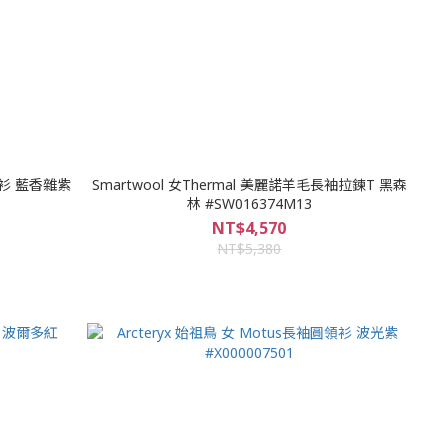
圓領衫 藍香雜紫
Smartwool 女Thermal 美麗諾羊毛長袖拉鍊T 黑森
林 #SW016374M13
NT$4,570
NT$5,380