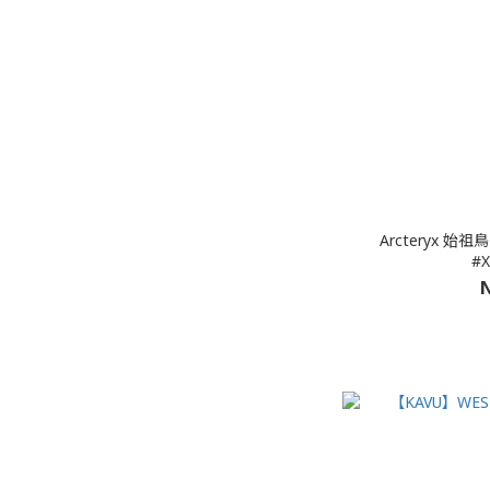
Arcteryx 始
#X
N