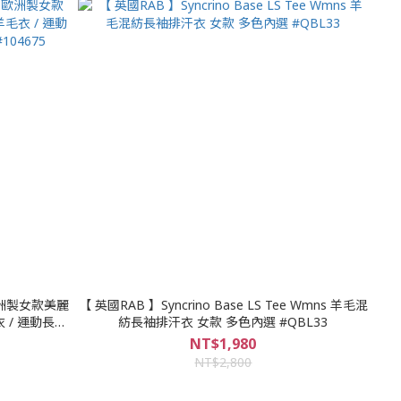
/ 歐洲製女款美麗
【 英國RAB 】Syncrino Base LS Tee Wmns 羊毛混
 / 運動長袖
紡長袖排汗衣 女款 多色內選 #QBL33
4675
NT$1,980
NT$2,800