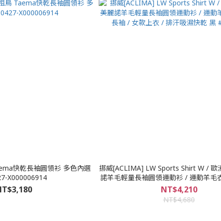
鳥 Taema快乾長袖圓領衫 多色內選
挪威[ACLIMA] LW Sports Shirt W 
7-X000006914
諾羊毛輕量長袖圓領運動衫 / 運動羊毛衣
/ 女款上衣 / 排汗吸濕快乾 黑 #10
T$3,180
NT$4,210
NT$4,680