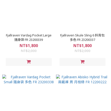
Fjallraven Vardag Pocket Large
Fjallraven Skule Sling 6 斜背包
隨身袋 FR 23200339
多色 FR 23200337
NT$1,800
NT$1,800
NT$2,000
NT$2,000