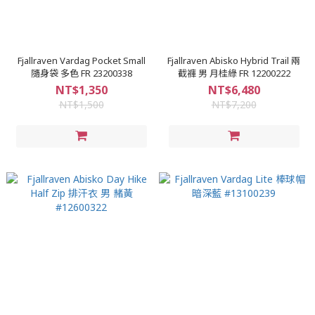
Fjallraven Vardag Pocket Small
Fjallraven Abisko Hybrid Trail 兩
隨身袋 多色 FR 23200338
截褲 男 月桂綠 FR 12200222
NT$1,350
NT$6,480
NT$1,500
NT$7,200