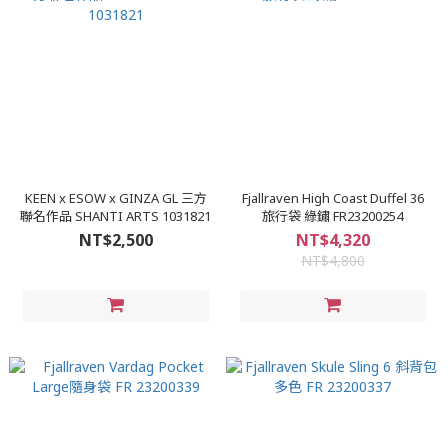
KEEN x ESOW x GINZA GL 三方
Fjallraven High Coast Duffel 36
聯名作品 SHANTI ARTS 1031821
旅行袋 綠鏽 FR23200254
NT$2,500
NT$4,320
NT$4,800