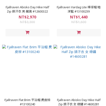
Fjallraven Abisko Day Hike Half
Fjallraven Vardag Lite 棒球帽 暗
Zip 排汗衣 男 赭黃 #12600322
深藍 #13100239
NT$2,970
NT$1,440
NT$3,300
NT$1,600
Fjallraven Flat Brim 平沿帽 麂皮棕
Fjallraven Abisko Day Hike Half
#13100240
Zip 排汗衣 女 綠鏽 #14600281